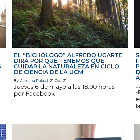
EL “BICHÓLOGO” ALFREDO UGARTE
S
DIRÁ POR QUÉ TENEMOS QUE
F
S
CUIDAR LA NATURALEZA EN CICLO
P
DE CIENCIA DE LA UCM
D
Á
By
Carolina Rojas
|
21
Oct, 21
Jueves 6 de mayo a las 18:00 horas
B
-
por Facebook
e
l