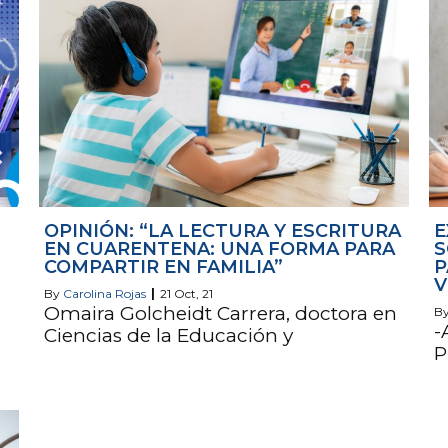
OPINIÓN: “LA LECTURA Y ESCRITURA
E
EN CUARENTENA: UNA FORMA PARA
S
COMPARTIR EN FAMILIA”
P
V
By
Carolina Rojas
|
21
Oct, 21
Omaira Golcheidt Carrera, doctora en
B
-
Ciencias de la Educación y
P