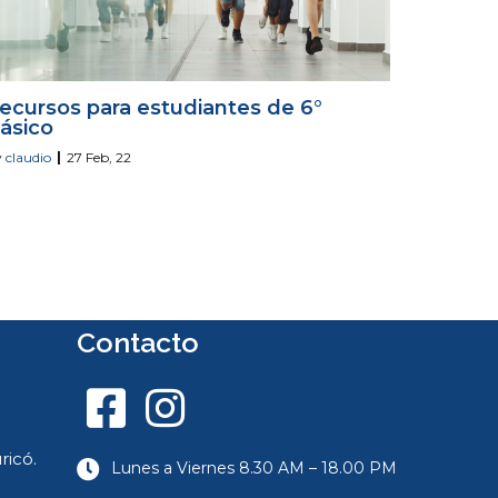
ecursos para estudiantes de 6°
ásico
y
claudio
|
27
Feb, 22
Contacto
icó.
Lunes a Viernes 8.30 AM – 18.00 PM