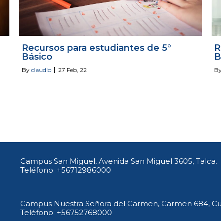
Recursos para estudiantes de 5°
R
Básico
B
By
claudio
|
27
Feb, 22
B
Campus San Miguel, Avenida San Miguel 3605, Talca.
Teléfono: +56712986000
Campus Nuestra Señora del Carmen, Carmen 684, Cur
Teléfono: +56752768000