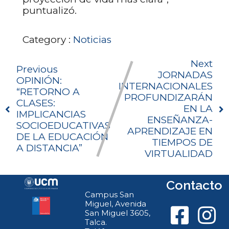
puntualizó.
Category :
Noticias
Next
Previous
JORNADAS
OPINIÓN:
INTERNACIONALES
“RETORNO A
PROFUNDIZARÁN
CLASES:
EN LA
IMPLICANCIAS
ENSEÑANZA-
SOCIOEDUCATIVAS
APRENDIZAJE EN
DE LA EDUCACIÓN
TIEMPOS DE
A DISTANCIA”
VIRTUALIDAD
Contacto
Campus San
Miguel, Avenida
San Miguel 3605,
Talca.